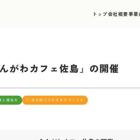
トップ
会社概要
事業
6 「えんがわカフェ佐島」の開催
康と福祉を
11.住み続けられるまちづくりを